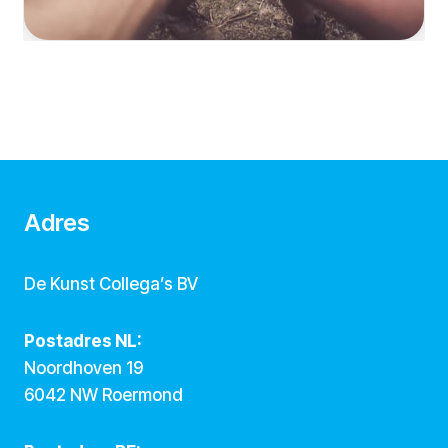
Adres
De Kunst Collega’s BV
Postadres NL:
Noordhoven 19
6042 NW Roermond