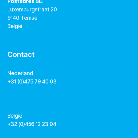
Postadres BE:
Luxemburgstraat 20
9140 Temse
België
Contact
Nederland
+31 (0)475 79 40 03
hallo@dekunstcollegas.nl
www.dekunstcollegas.nl
België
‭+32 (0)456 12 23 04‬
info@dekunstcollegas.be