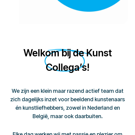
Welkom bij de Kunst
Collega’s!
We zijn een klein maar razend actief team dat
zich dagelijks inzet voor beeldend kunstenaars
én kunstliefhebbers, zowel in Nederland en
België, maar ook daarbuiten.
Elke dag werken wij met passie en plezier om