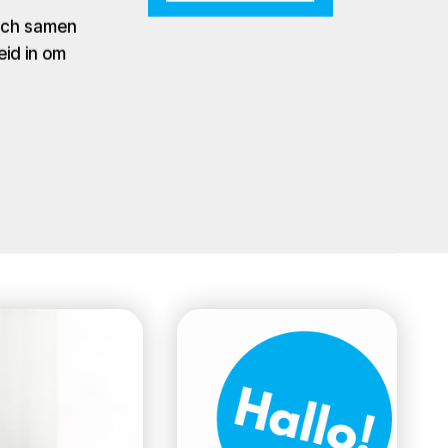
zich samen
eid in om