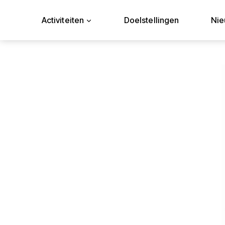
Doorgaan
naar
Activiteiten
Doelstellingen
Ni
inhoud