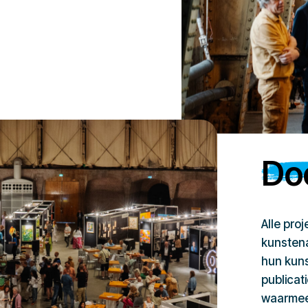
Doe
Alle pro
kunstena
hun kuns
publicat
waarmee 