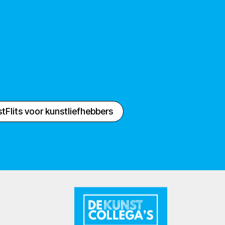
tFlits voor kunstliefhebbers