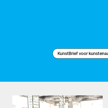
KunstBrief voor kunstena