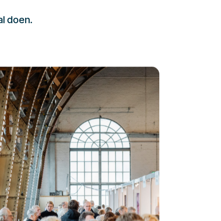
al doen.
232323