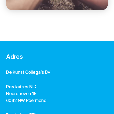
Adres
De Kunst Collega’s BV
Postadres NL:
Noordhoven 19
6042 NW Roermond