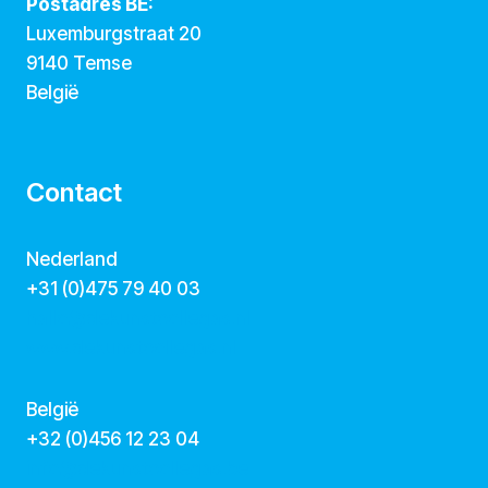
Postadres BE:
Luxemburgstraat 20
9140 Temse
België
Contact
Nederland
+31 (0)475 79 40 03
hallo@dekunstcollegas.nl
www.dekunstcollegas.nl
België
‭+32 (0)456 12 23 04‬
info@dekunstcollegas.be