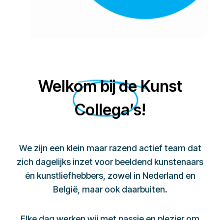
Welkom bij de Kunst
Collega’s!
We zijn een klein maar razend actief team dat
zich dagelijks inzet voor beeldend kunstenaars
én kunstliefhebbers, zowel in Nederland en
België, maar ook daarbuiten.
Elke dag werken wij met passie en plezier om