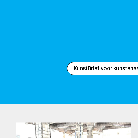
KunstBrief voor kunstena