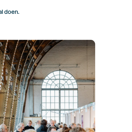
al doen.
232323