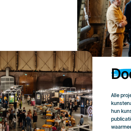
Doe
Alle pro
kunstena
hun kuns
publicat
waarmee 