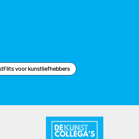
tFlits voor kunstliefhebbers