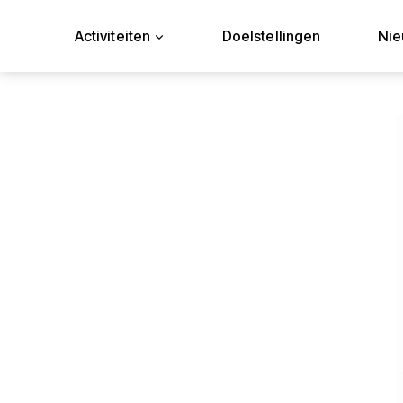
Doorgaan
naar
Activiteiten
Doelstellingen
Ni
inhoud