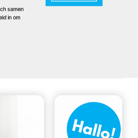
zich samen
eid in om