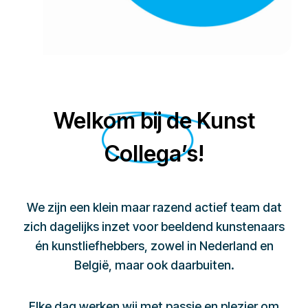
Welkom bij de Kunst
Collega’s!
We zijn een klein maar razend actief team dat
zich dagelijks inzet voor beeldend kunstenaars
én kunstliefhebbers, zowel in Nederland en
België, maar ook daarbuiten.
Elke dag werken wij met passie en plezier om