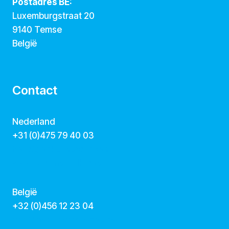
Postadres BE:
Luxemburgstraat 20
9140 Temse
België
Contact
Nederland
+31 (0)475 79 40 03
hallo@dekunstcollegas.nl
www.dekunstcollegas.nl
België
‭+32 (0)456 12 23 04‬
info@dekunstcollegas.be