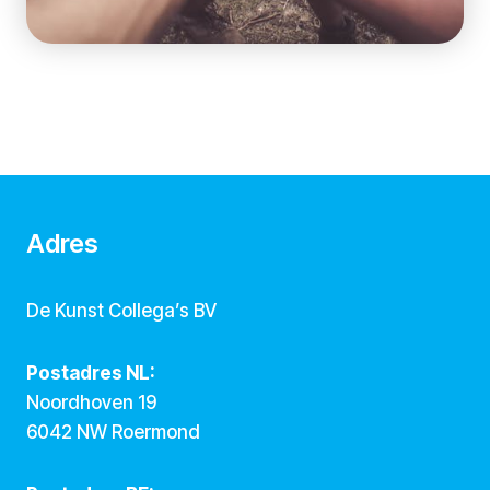
Adres
De Kunst Collega’s BV
Postadres NL:
Noordhoven 19
6042 NW Roermond