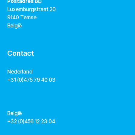
Postadres BE:
Luxemburgstraat 20
9140 Temse
België
Contact
Nederland
+31 (0)475 79 40 03
hallo@dekunstcollegas.nl
www.dekunstcollegas.nl
België
‭+32 (0)456 12 23 04‬
info@dekunstcollegas.be