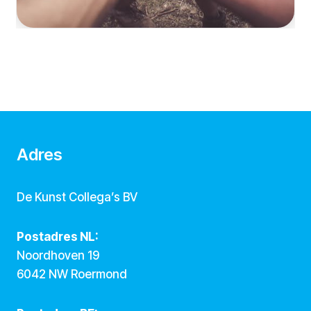
Adres
De Kunst Collega’s BV
Postadres NL:
Noordhoven 19
6042 NW Roermond