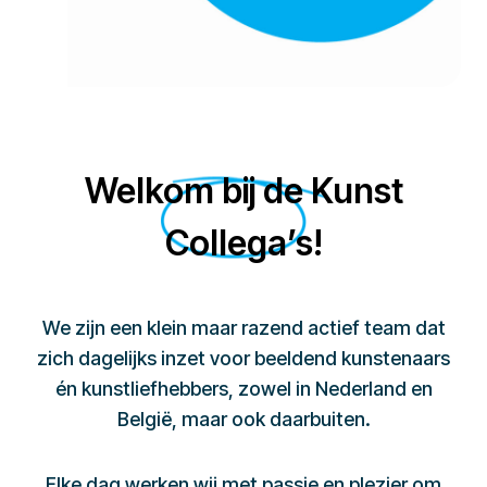
Welkom bij de Kunst
Collega’s!
We zijn een klein maar razend actief team dat
zich dagelijks inzet voor beeldend kunstenaars
én kunstliefhebbers, zowel in Nederland en
België, maar ook daarbuiten.
Elke dag werken wij met passie en plezier om