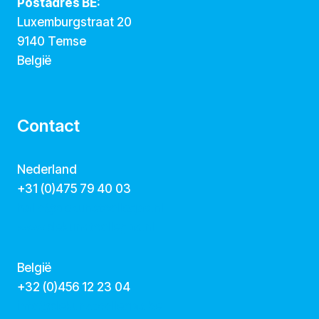
Postadres BE:
Luxemburgstraat 20
9140 Temse
België
Contact
Nederland
+31 (0)475 79 40 03
hallo@dekunstcollegas.nl
www.dekunstcollegas.nl
België
‭+32 (0)456 12 23 04‬
info@dekunstcollegas.be