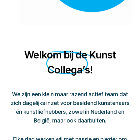
Welkom bij de Kunst
Collega’s!
We zijn een klein maar razend actief team dat
zich dagelijks inzet voor beeldend kunstenaars
én kunstliefhebbers, zowel in Nederland en
België, maar ook daarbuiten.
Elke dag werken wij met passie en plezier om