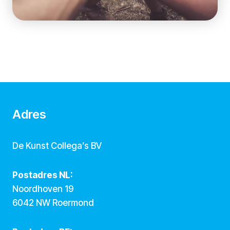
Adres
De Kunst Collega’s BV
Postadres NL:
Noordhoven 19
6042 NW Roermond