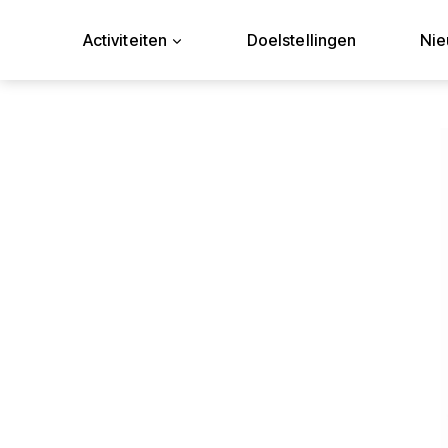
Doorgaan
naar
Activiteiten
Doelstellingen
Ni
inhoud