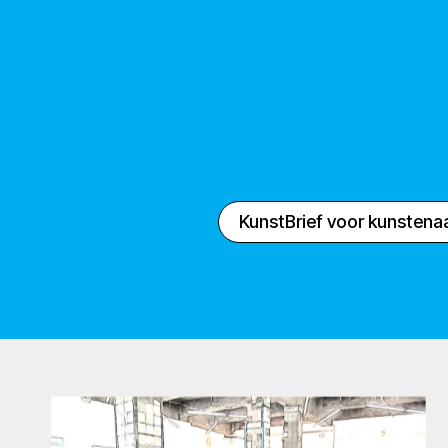
KunstBrief voor kunstena