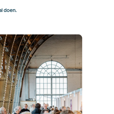
al doen.
232323