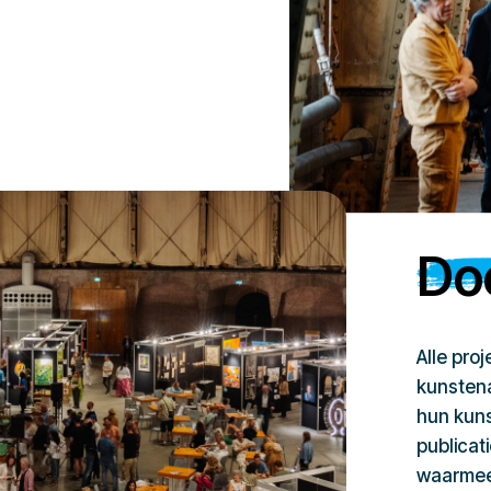
Doe
Alle pro
kunstena
hun kuns
publicat
waarmee 