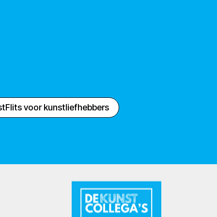
tFlits voor kunstliefhebbers