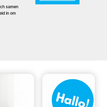
zich samen
eid in om