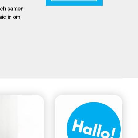
zich samen
eid in om