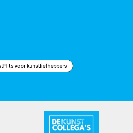
tFlits voor kunstliefhebbers