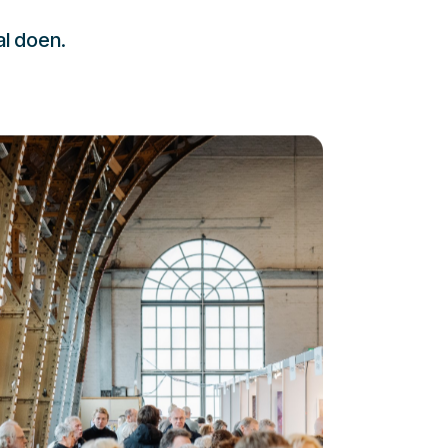
al doen.
232323