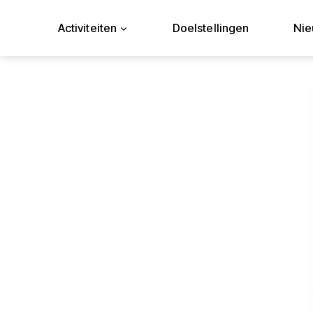
Doorgaan
naar
Activiteiten
Doelstellingen
Ni
inhoud