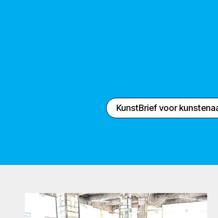
KunstBrief voor kunstena