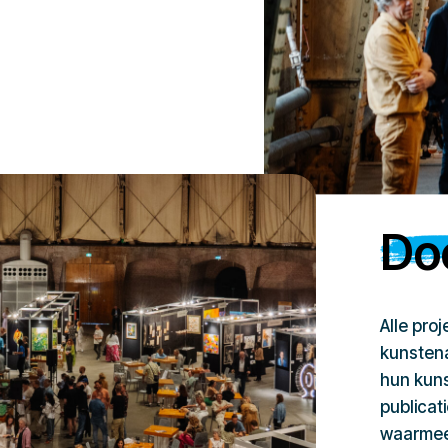
Doe
Alle pro
kunstena
hun kuns
publicat
waarmee 