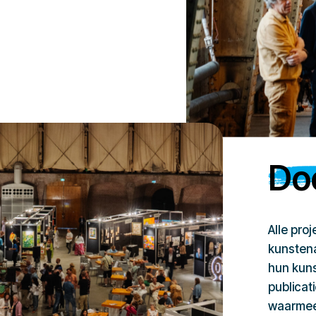
Doe
Alle pro
kunstena
hun kuns
publicat
waarmee 