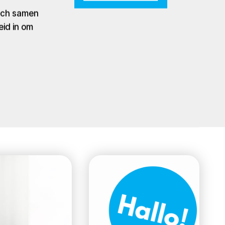
zich samen
eid in om