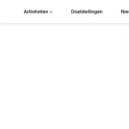
Doorgaan
naar
Activiteiten
Doelstellingen
Ni
inhoud