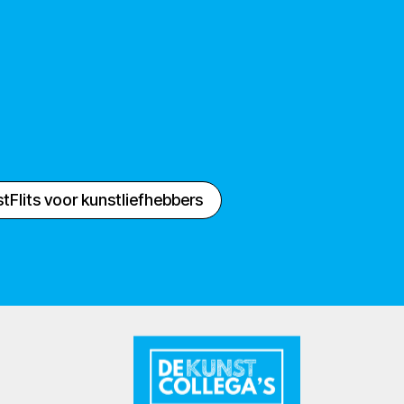
tFlits voor kunstliefhebbers