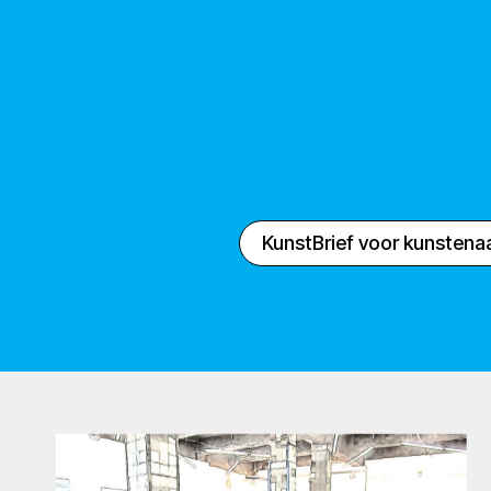
KunstBrief voor kunstena