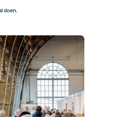
al doen.
232323