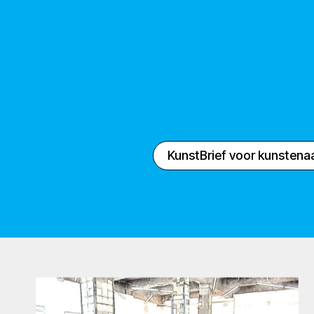
KunstBrief voor kunstena