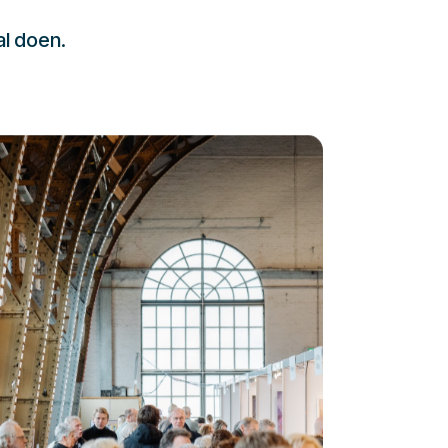
al doen.
232323