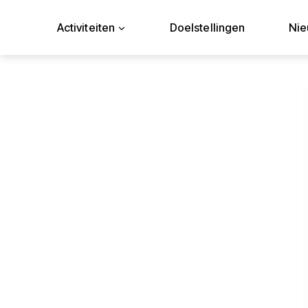
Doorgaan
naar
Activiteiten
Doelstellingen
Ni
inhoud