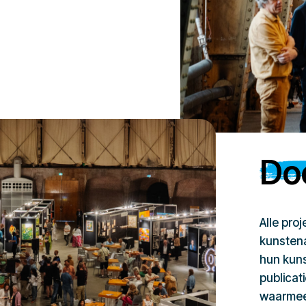
Doe
Alle pro
kunstena
hun kuns
publicat
waarmee 