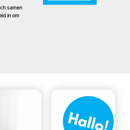
zich samen
eid in om