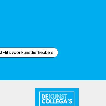
tFlits voor kunstliefhebbers