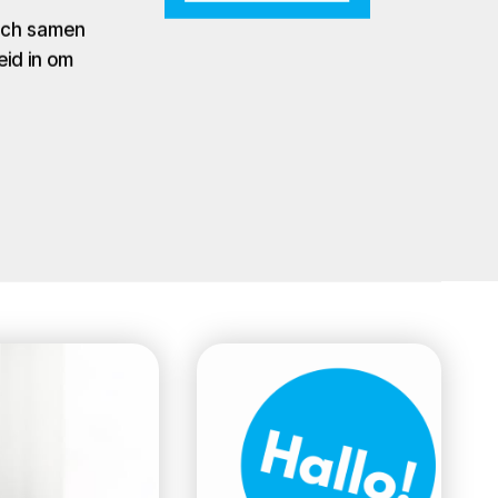
zich samen
eid in om