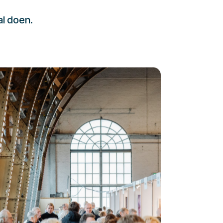
al doen.
232323