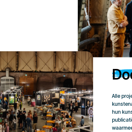
Doe
Alle pro
kunstena
hun kuns
publicat
waarmee 