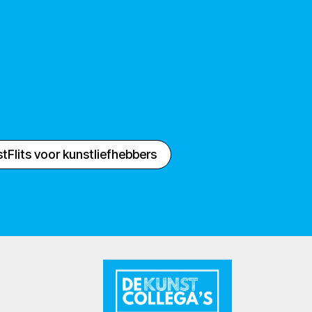
tFlits voor kunstliefhebbers