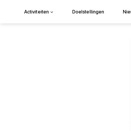
Doorgaan
naar
Activiteiten
Doelstellingen
Ni
inhoud