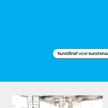
KunstBrief voor kunstena