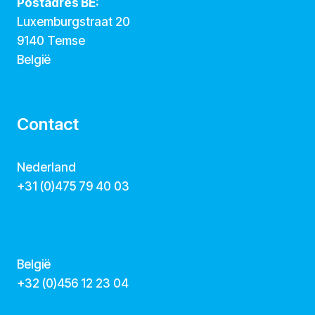
Postadres BE:
Luxemburgstraat 20
9140 Temse
België
Contact
Nederland
+31 (0)475 79 40 03
hallo@dekunstcollegas.nl
www.dekunstcollegas.nl
België
‭+32 (0)456 12 23 04‬
info@dekunstcollegas.be