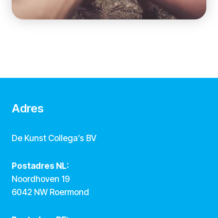
Adres
De Kunst Collega’s BV
Postadres NL:
Noordhoven 19
6042 NW Roermond