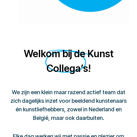
Welkom bij de Kunst
Collega’s!
We zijn een klein maar razend actief team dat
zich dagelijks inzet voor beeldend kunstenaars
én kunstliefhebbers, zowel in Nederland en
België, maar ook daarbuiten.
Elke dag werken wij met passie en plezier om