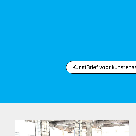
KunstBrief voor kunstena