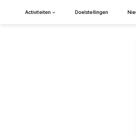
Doorgaan
naar
Activiteiten
Doelstellingen
Ni
inhoud