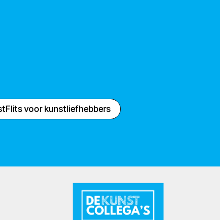
tFlits voor kunstliefhebbers