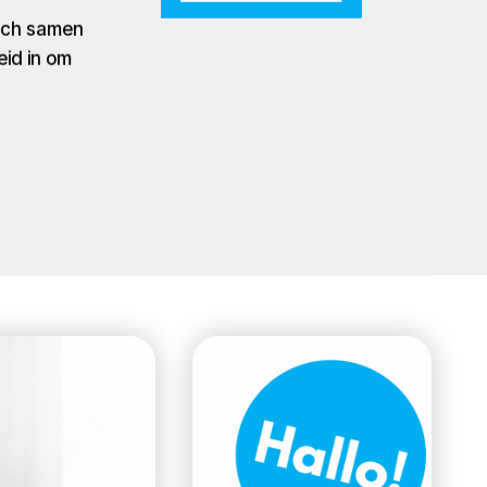
zich samen
eid in om