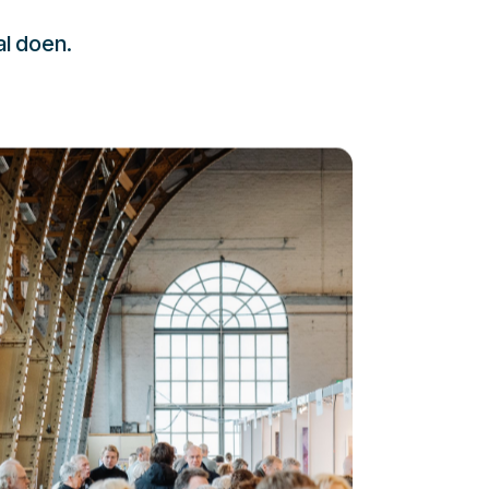
al doen.
232323