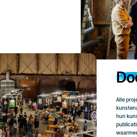
Doe
Alle pro
kunstena
hun kuns
publicat
waarmee 