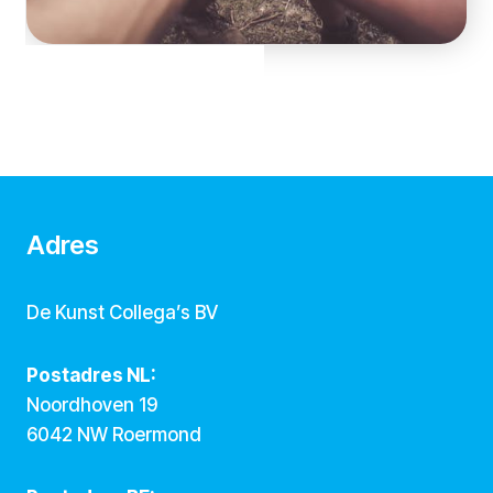
Adres
De Kunst Collega’s BV
Postadres NL:
Noordhoven 19
6042 NW Roermond