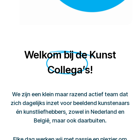
Welkom bij de Kunst
Collega’s!
We zijn een klein maar razend actief team dat
zich dagelijks inzet voor beeldend kunstenaars
én kunstliefhebbers, zowel in Nederland en
België, maar ook daarbuiten.
Elke dag werken wij met passie en plezier om