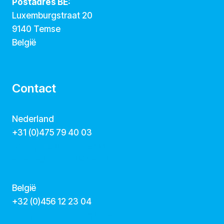
Postadres BE:
Luxemburgstraat 20
9140 Temse
België
Contact
Nederland
+31 (0)475 79 40 03
hallo@dekunstcollegas.nl
www.dekunstcollegas.nl
België
‭+32 (0)456 12 23 04‬
info@dekunstcollegas.be