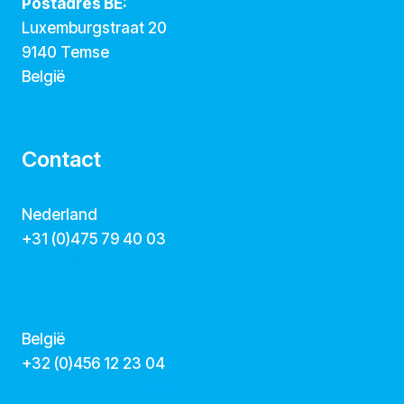
Postadres BE:
Luxemburgstraat 20
9140 Temse
België
Contact
Nederland
+31 (0)475 79 40 03
hallo@dekunstcollegas.nl
www.dekunstcollegas.nl
België
‭+32 (0)456 12 23 04‬
info@dekunstcollegas.be