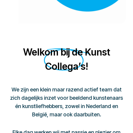
Welkom bij de Kunst
Collega’s!
We zijn een klein maar razend actief team dat
zich dagelijks inzet voor beeldend kunstenaars
én kunstliefhebbers, zowel in Nederland en
België, maar ook daarbuiten.
Elke dag werken wij met passie en plezier om