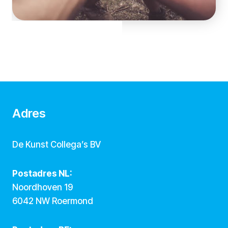
Adres
De Kunst Collega’s BV
Postadres NL:
Noordhoven 19
6042 NW Roermond