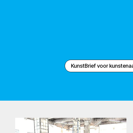
KunstBrief voor kunstena