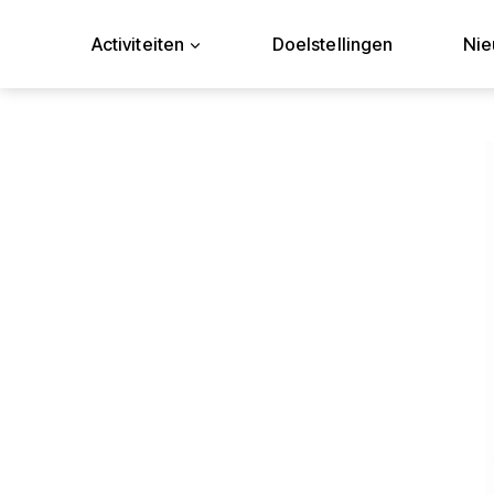
Doorgaan
naar
Activiteiten
Doelstellingen
Ni
inhoud