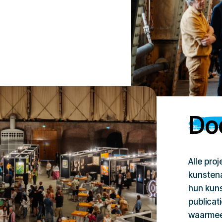
Doe
Alle pro
kunstena
hun kuns
publicat
waarmee 