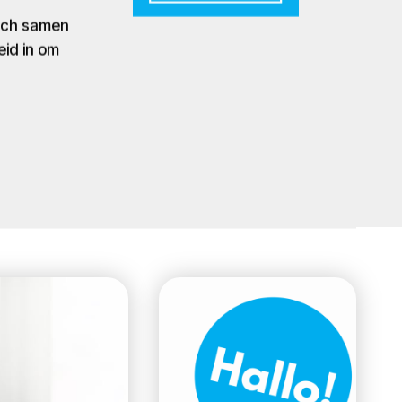
zich samen
eid in om