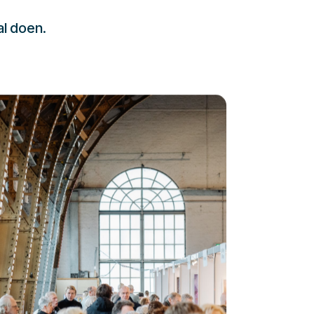
al doen.
232323