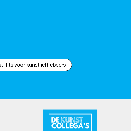
tFlits voor kunstliefhebbers