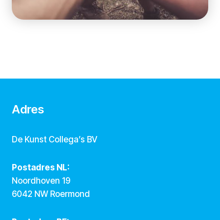
Adres
De Kunst Collega’s BV
Postadres NL:
Noordhoven 19
6042 NW Roermond