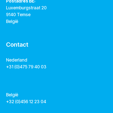
Postadres BE:
Luxemburgstraat 20
9140 Temse
België
Contact
Nederland
+31 (0)475 79 40 03
hallo@dekunstcollegas.nl
www.dekunstcollegas.nl
België
‭+32 (0)456 12 23 04‬
info@dekunstcollegas.be