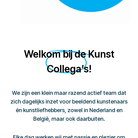
Welkom bij de Kunst
Collega’s!
We zijn een klein maar razend actief team dat
zich dagelijks inzet voor beeldend kunstenaars
én kunstliefhebbers, zowel in Nederland en
België, maar ook daarbuiten.
Elke dag werken wij met passie en plezier om