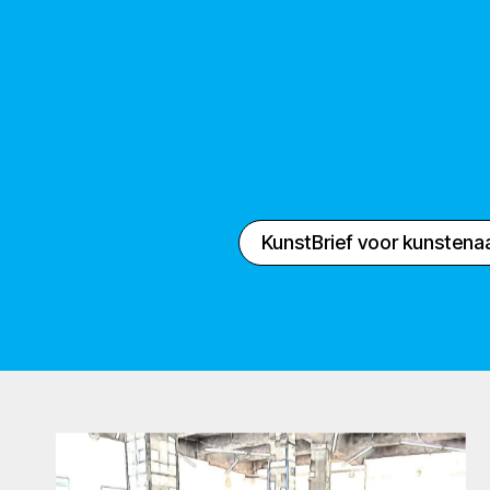
KunstBrief voor kunstena