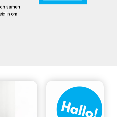
zich samen
eid in om