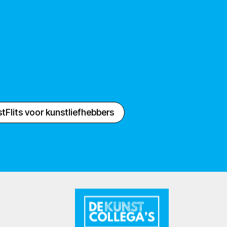
tFlits voor kunstliefhebbers