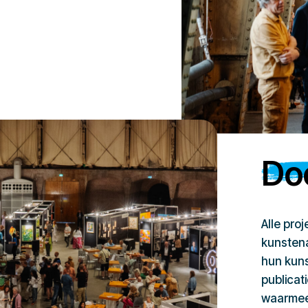
Doe
Alle pro
kunstena
hun kuns
publicat
waarmee 