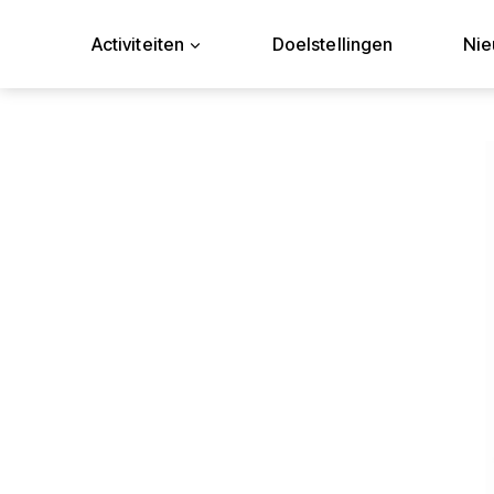
Doorgaan
naar
Activiteiten
Doelstellingen
Ni
inhoud