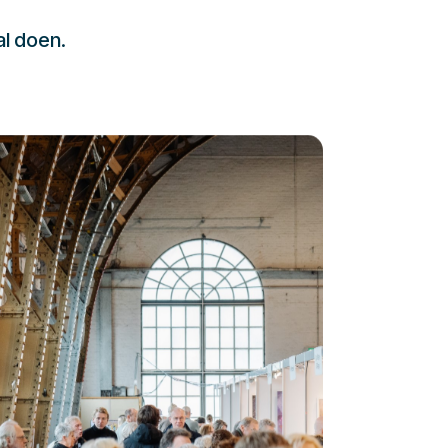
al doen.
232323