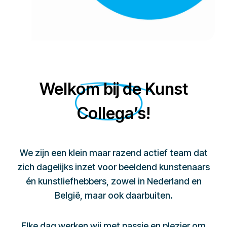
Welkom bij de Kunst
Collega’s!
We zijn een klein maar razend actief team dat
zich dagelijks inzet voor beeldend kunstenaars
én kunstliefhebbers, zowel in Nederland en
België, maar ook daarbuiten.
Elke dag werken wij met passie en plezier om