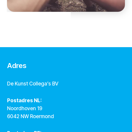
Adres
De Kunst Collega’s BV
Postadres NL:
Noordhoven 19
6042 NW Roermond