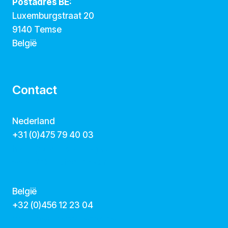
Postadres BE:
Luxemburgstraat 20
9140 Temse
België
Contact
Nederland
+31 (0)475 79 40 03
hallo@dekunstcollegas.nl
www.dekunstcollegas.nl
België
‭+32 (0)456 12 23 04‬
info@dekunstcollegas.be