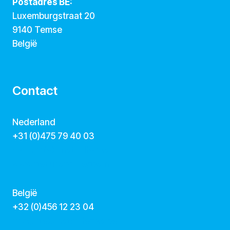
Postadres BE:
Luxemburgstraat 20
9140 Temse
België
Contact
Nederland
+31 (0)475 79 40 03
hallo@dekunstcollegas.nl
www.dekunstcollegas.nl
België
‭+32 (0)456 12 23 04‬
info@dekunstcollegas.be