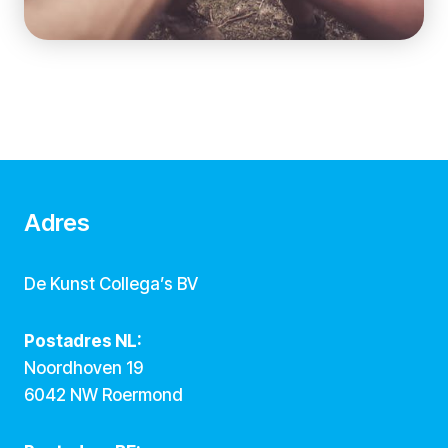
Adres
De Kunst Collega’s BV
Postadres NL:
Noordhoven 19
6042 NW Roermond