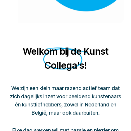
Welkom bij de Kunst
Collega’s!
We zijn een klein maar razend actief team dat
zich dagelijks inzet voor beeldend kunstenaars
én kunstliefhebbers, zowel in Nederland en
België, maar ook daarbuiten.
Elke dag werken wij met passie en plezier om