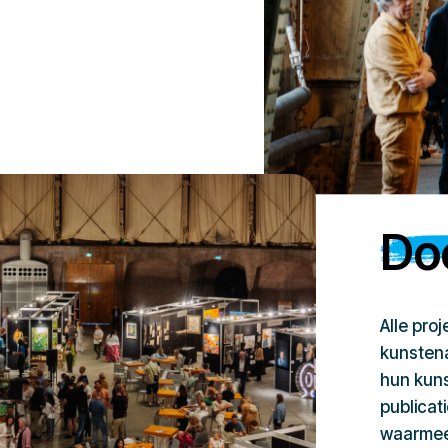
Doe
Alle pro
kunstena
hun kuns
publicat
waarmee 