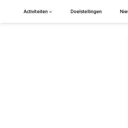
Doorgaan
naar
Activiteiten
Doelstellingen
Ni
inhoud