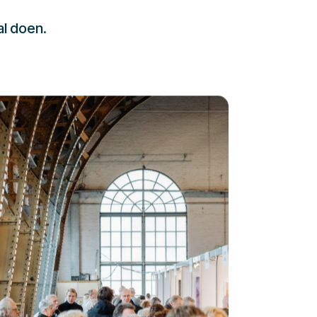
al doen.
232323