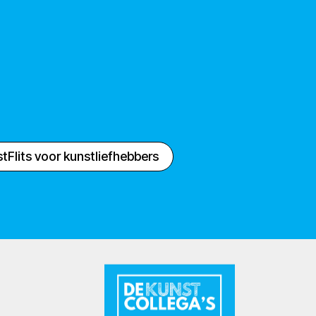
tFlits voor kunstliefhebbers