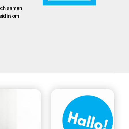
zich samen
eid in om