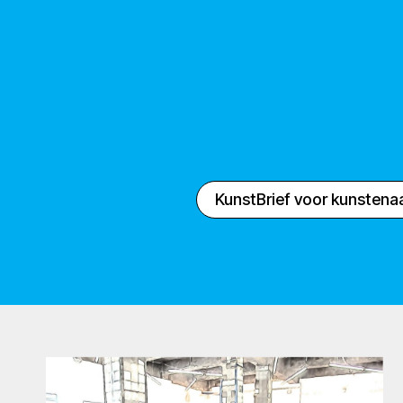
KunstBrief voor kunstena