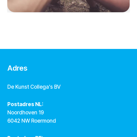
Adres
De Kunst Collega’s BV
Postadres NL:
Noordhoven 19
6042 NW Roermond