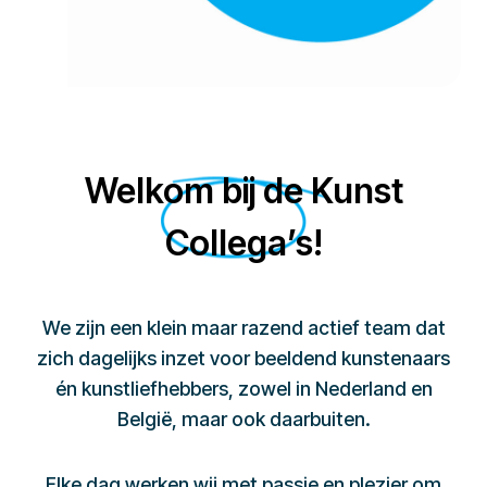
Welkom bij de Kunst
Collega’s!
We zijn een klein maar razend actief team dat
zich dagelijks inzet voor beeldend kunstenaars
én kunstliefhebbers, zowel in Nederland en
België, maar ook daarbuiten.
Elke dag werken wij met passie en plezier om