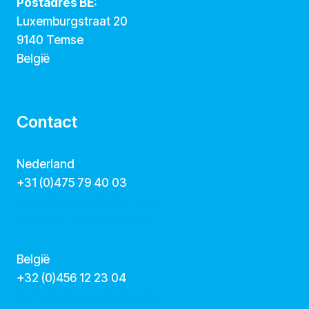
Postadres BE:
Luxemburgstraat 20
9140 Temse
België
Contact
Nederland
+31 (0)475 79 40 03
hallo@dekunstcollegas.nl
www.dekunstcollegas.nl
België
‭+32 (0)456 12 23 04‬
info@dekunstcollegas.be