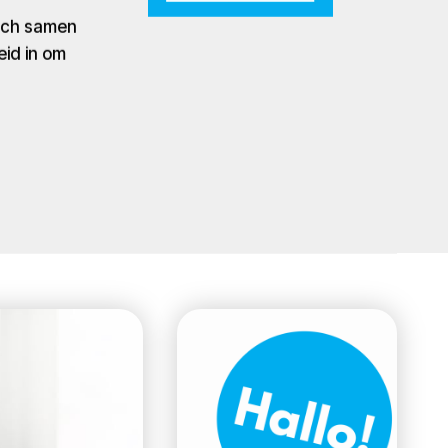
zich samen
eid in om