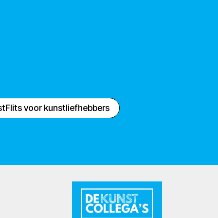
tFlits voor kunstliefhebbers