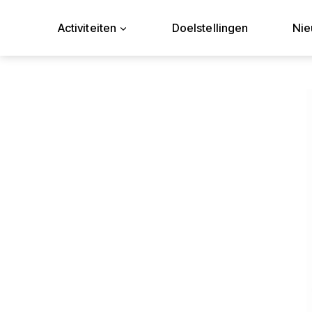
Doorgaan
naar
Activiteiten
Doelstellingen
Ni
inhoud