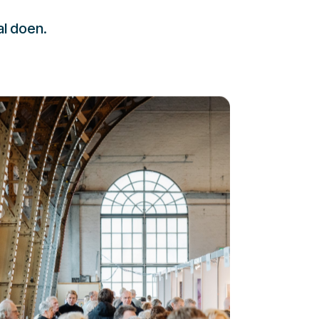
al doen.
232323