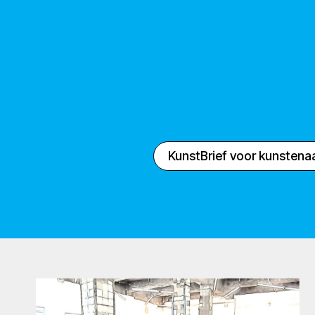
KunstBrief voor kunstena