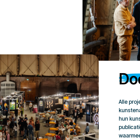
Doe
Alle pro
kunstena
hun kuns
publicat
waarmee 