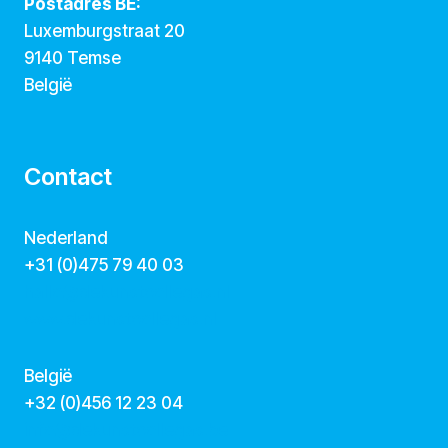
Postadres BE:
Luxemburgstraat 20
9140 Temse
België
Contact
Nederland
+31 (0)475 79 40 03
hallo@dekunstcollegas.nl
www.dekunstcollegas.nl
België
‭+32 (0)456 12 23 04‬
info@dekunstcollegas.be