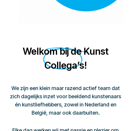
Welkom bij de Kunst
Collega’s!
We zijn een klein maar razend actief team dat
zich dagelijks inzet voor beeldend kunstenaars
én kunstliefhebbers, zowel in Nederland en
België, maar ook daarbuiten.
Elke dag werken wij met passie en plezier om