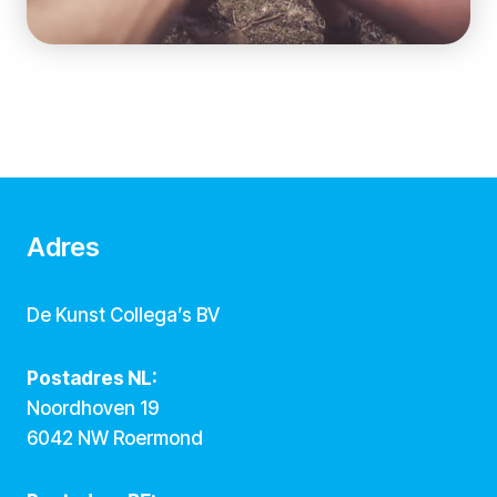
Adres
De Kunst Collega’s BV
Postadres NL:
Noordhoven 19
6042 NW Roermond