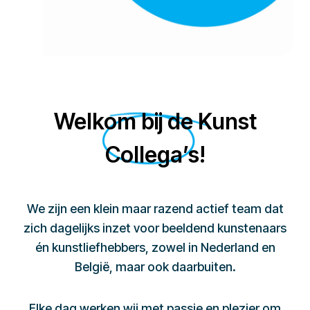
Welkom bij de Kunst
Collega’s!
We zijn een klein maar razend actief team dat
zich dagelijks inzet voor beeldend kunstenaars
én kunstliefhebbers, zowel in Nederland en
België, maar ook daarbuiten.
Elke dag werken wij met passie en plezier om