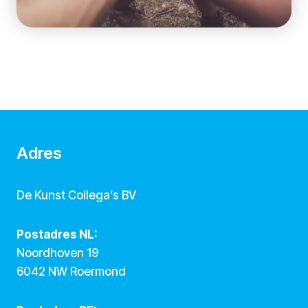
Adres
De Kunst Collega’s BV
Postadres NL:
Noordhoven 19
6042 NW Roermond