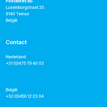
Postadres BE:
Luxemburgstraat 20
9140 Temse
België
Contact
Nederland
+31 (0)475 79 40 03
hallo@dekunstcollegas.nl
www.dekunstcollegas.nl
België
‭+32 (0)456 12 23 04‬
info@dekunstcollegas.be