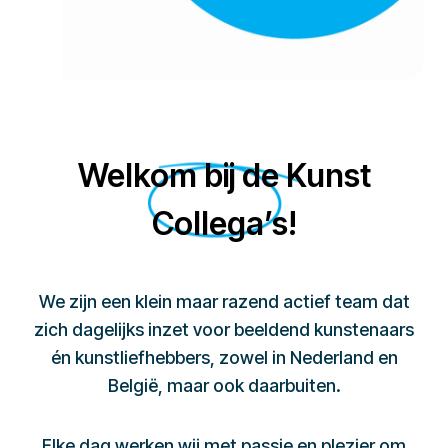
Welkom bij de Kunst
Collega’s!
We zijn een klein maar razend actief team dat
zich dagelijks inzet voor beeldend kunstenaars
én kunstliefhebbers, zowel in Nederland en
België, maar ook daarbuiten.
Elke dag werken wij met passie en plezier om