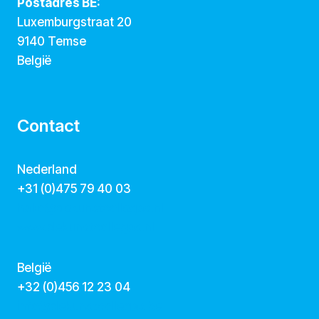
Postadres BE:
Luxemburgstraat 20
9140 Temse
België
Contact
Nederland
+31 (0)475 79 40 03
hallo@dekunstcollegas.nl
www.dekunstcollegas.nl
België
‭+32 (0)456 12 23 04‬
info@dekunstcollegas.be