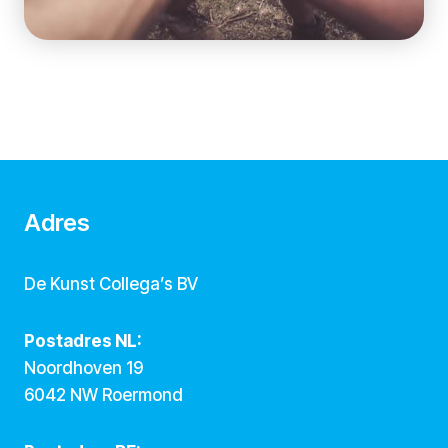
Adres
De Kunst Collega’s BV
Postadres NL:
Noordhoven 19
6042 NW Roermond