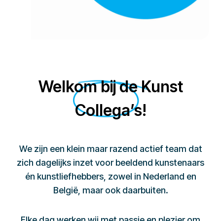
Welkom bij de Kunst
Collega’s!
We zijn een klein maar razend actief team dat
zich dagelijks inzet voor beeldend kunstenaars
én kunstliefhebbers, zowel in Nederland en
België, maar ook daarbuiten.
Elke dag werken wij met passie en plezier om