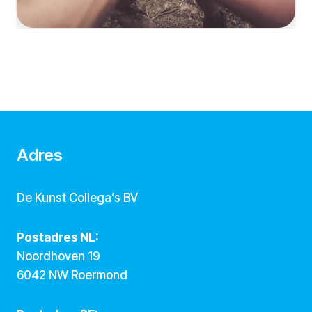
Adres
De Kunst Collega’s BV
Postadres NL:
Noordhoven 19
6042 NW Roermond