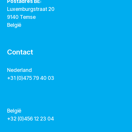
Postadres BE:
Luxemburgstraat 20
9140 Temse
België
Contact
Nederland
+31 (0)475 79 40 03
hallo@dekunstcollegas.nl
www.dekunstcollegas.nl
België
‭+32 (0)456 12 23 04‬
info@dekunstcollegas.be