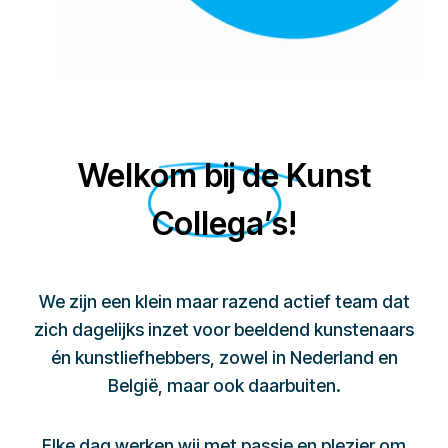
Welkom bij de Kunst
Collega’s!
We zijn een klein maar razend actief team dat
zich dagelijks inzet voor beeldend kunstenaars
én kunstliefhebbers, zowel in Nederland en
België, maar ook daarbuiten.
Elke dag werken wij met passie en plezier om