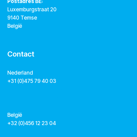
Postadres BE:
Luxemburgstraat 20
9140 Temse
België
Contact
Nederland
+31 (0)475 79 40 03
hallo@dekunstcollegas.nl
www.dekunstcollegas.nl
België
‭+32 (0)456 12 23 04‬
info@dekunstcollegas.be