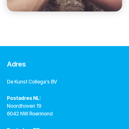
Adres
De Kunst Collega’s BV
Postadres NL:
Noordhoven 19
6042 NW Roermond