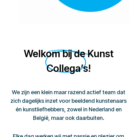
Welkom bij de Kunst
Collega’s!
We zijn een klein maar razend actief team dat
zich dagelijks inzet voor beeldend kunstenaars
én kunstliefhebbers, zowel in Nederland en
België, maar ook daarbuiten.
Elke dag werken wij met passie en plezier om