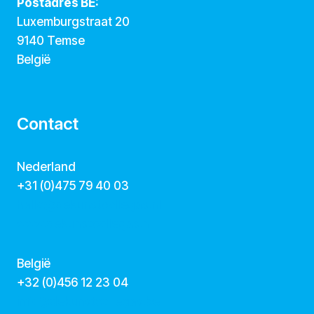
Postadres BE:
Luxemburgstraat 20
9140 Temse
België
Contact
Nederland
+31 (0)475 79 40 03
hallo@dekunstcollegas.nl
www.dekunstcollegas.nl
België
‭+32 (0)456 12 23 04‬
info@dekunstcollegas.be