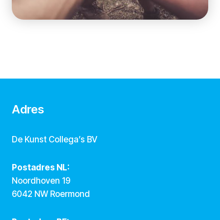
Adres
De Kunst Collega’s BV
Postadres NL:
Noordhoven 19
6042 NW Roermond