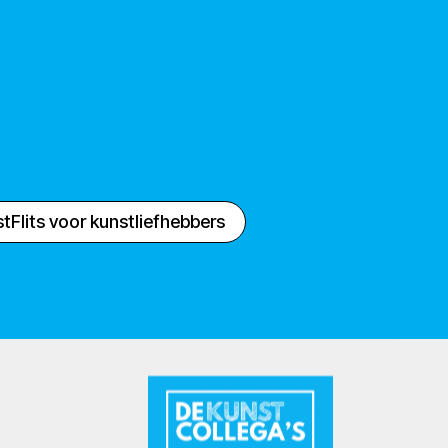
tFlits voor kunstliefhebbers