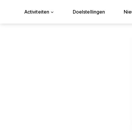
Doorgaan
naar
Activiteiten
Doelstellingen
Ni
inhoud