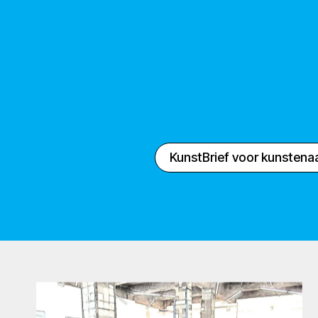
KunstBrief voor kunstena