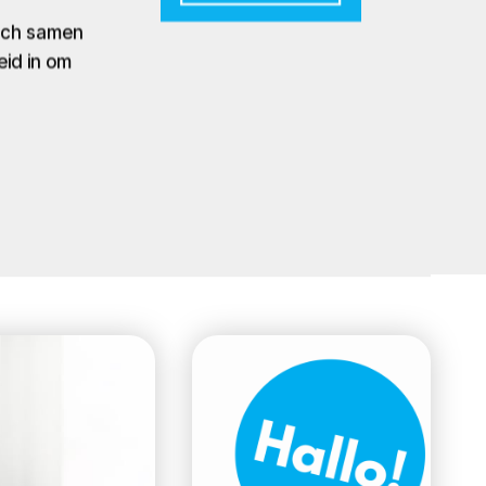
zich samen
eid in om