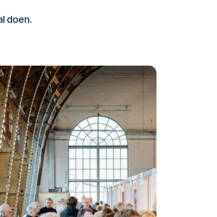
al doen.
232323