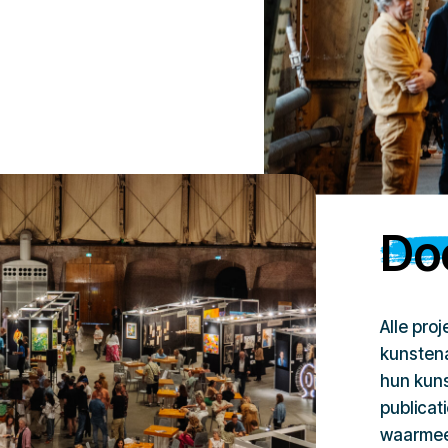
Doe
Alle pro
kunstena
hun kuns
publicat
waarmee 