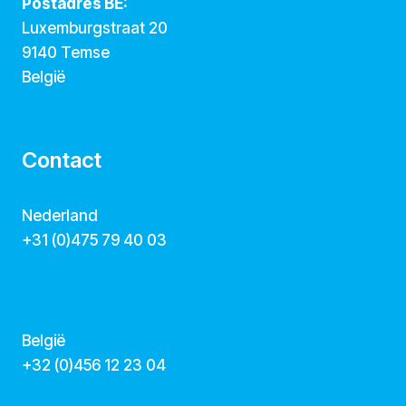
Postadres BE:
Luxemburgstraat 20
9140 Temse
België
Contact
Nederland
+31 (0)475 79 40 03
hallo@dekunstcollegas.nl
www.dekunstcollegas.nl
België
‭+32 (0)456 12 23 04‬
info@dekunstcollegas.be