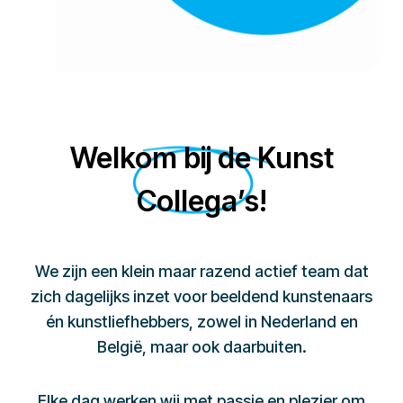
Welkom bij de Kunst
Collega’s!
We zijn een klein maar razend actief team dat
zich dagelijks inzet voor beeldend kunstenaars
én kunstliefhebbers, zowel in Nederland en
België, maar ook daarbuiten.
Elke dag werken wij met passie en plezier om