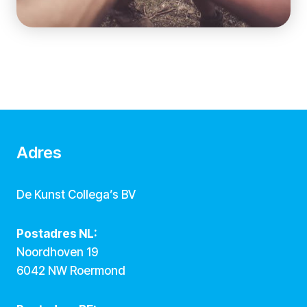
Adres
De Kunst Collega’s BV
Postadres NL:
Noordhoven 19
6042 NW Roermond