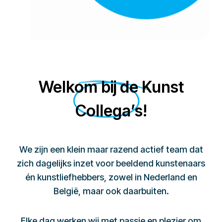
Welkom bij de Kunst
Collega’s!
We zijn een klein maar razend actief team dat
zich dagelijks inzet voor beeldend kunstenaars
én kunstliefhebbers, zowel in Nederland en
België, maar ook daarbuiten.
Elke dag werken wij met passie en plezier om