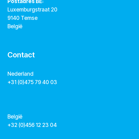
Postadres BE:
Luxemburgstraat 20
9140 Temse
België
Contact
Nederland
+31 (0)475 79 40 03
hallo@dekunstcollegas.nl
www.dekunstcollegas.nl
België
‭+32 (0)456 12 23 04‬
info@dekunstcollegas.be