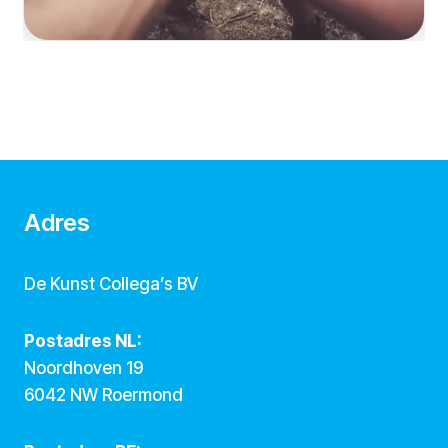
Adres
De Kunst Collega’s BV
Postadres NL:
Noordhoven 19
6042 NW Roermond