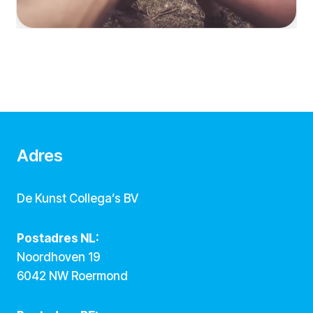
Adres
De Kunst Collega’s BV
Postadres NL:
Noordhoven 19
6042 NW Roermond