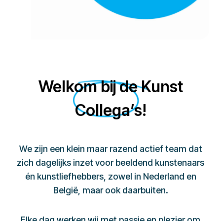
Welkom bij de Kunst
Collega’s!
We zijn een klein maar razend actief team dat
zich dagelijks inzet voor beeldend kunstenaars
én kunstliefhebbers, zowel in Nederland en
België, maar ook daarbuiten.
Elke dag werken wij met passie en plezier om