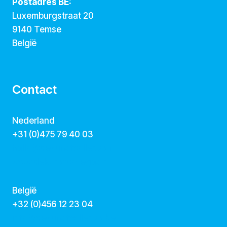
Postadres BE:
Luxemburgstraat 20
9140 Temse
België
Contact
Nederland
+31 (0)475 79 40 03
hallo@dekunstcollegas.nl
www.dekunstcollegas.nl
België
‭+32 (0)456 12 23 04‬
info@dekunstcollegas.be