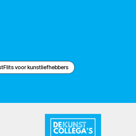
tFlits voor kunstliefhebbers