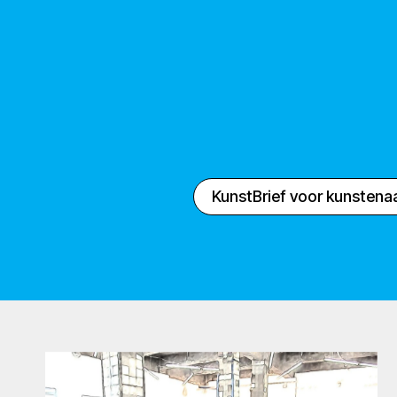
KunstBrief voor kunstena