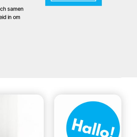
zich samen
eid in om