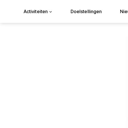
Doorgaan
naar
Activiteiten
Doelstellingen
Ni
inhoud