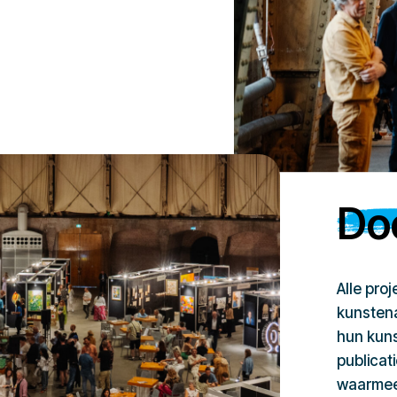
Doe
Alle pro
kunstena
hun kuns
publicat
waarmee 