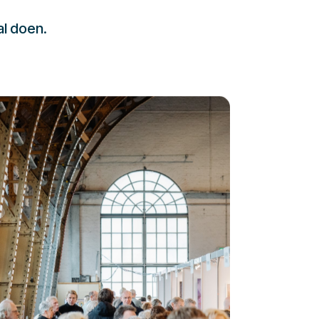
al doen.
232323