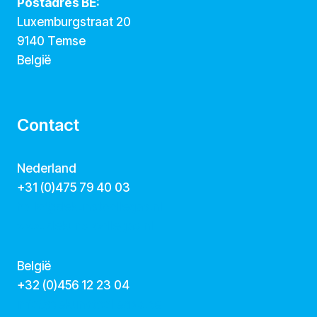
Postadres BE:
Luxemburgstraat 20
9140 Temse
België
Contact
Nederland
+31 (0)475 79 40 03
hallo@dekunstcollegas.nl
www.dekunstcollegas.nl
België
‭+32 (0)456 12 23 04‬
info@dekunstcollegas.be