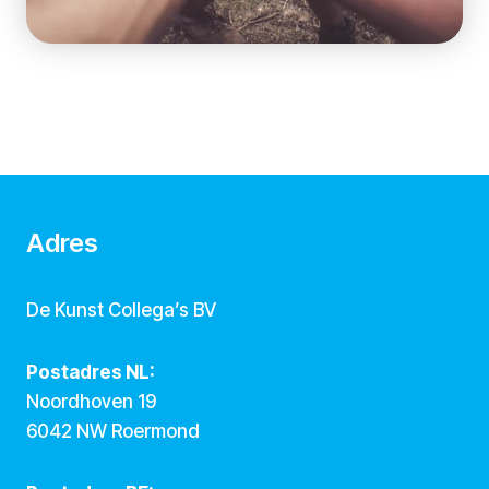
Adres
De Kunst Collega’s BV
Postadres NL:
Noordhoven 19
6042 NW Roermond