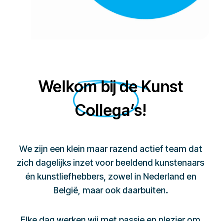
Welkom bij de Kunst
Collega’s!
We zijn een klein maar razend actief team dat
zich dagelijks inzet voor beeldend kunstenaars
én kunstliefhebbers, zowel in Nederland en
België, maar ook daarbuiten.
Elke dag werken wij met passie en plezier om