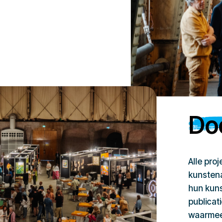
Doe
Alle pro
kunstena
hun kuns
publicat
waarmee 