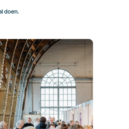
al doen.
232323