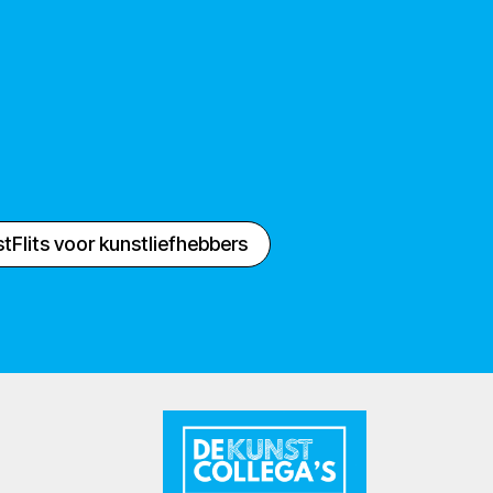
tFlits voor kunstliefhebbers