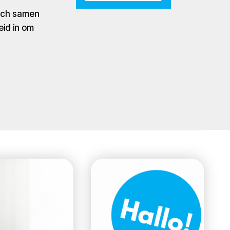
zich samen
eid in om