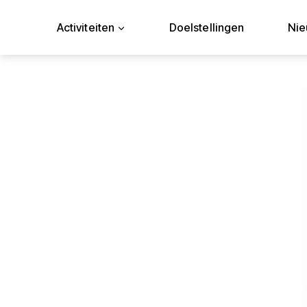
Doorgaan
naar
Activiteiten
Doelstellingen
Ni
inhoud