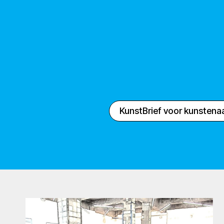
KunstBrief voor kunstena