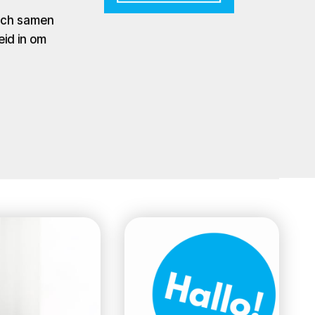
zich samen
eid in om