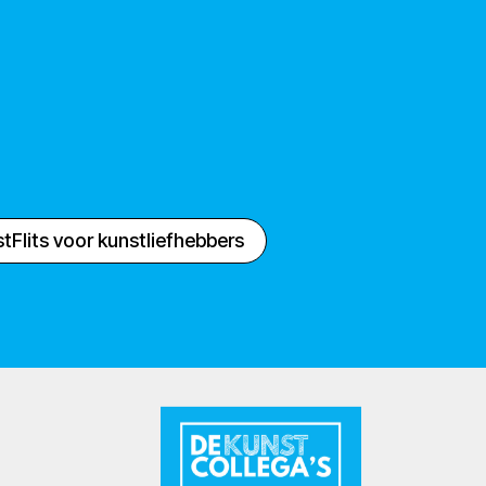
tFlits voor kunstliefhebbers