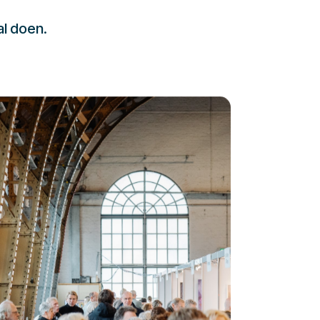
al doen.
232323