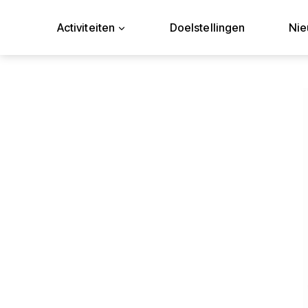
Doorgaan
naar
Activiteiten
Doelstellingen
Ni
inhoud