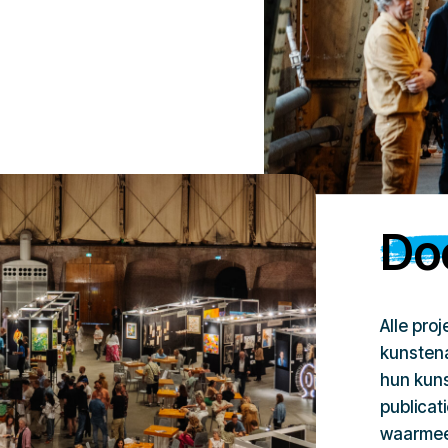
Doe
Alle pro
kunstena
hun kuns
publicat
waarmee 