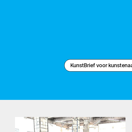
KunstBrief voor kunstena