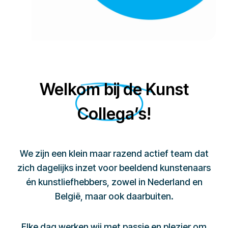
Welkom bij de Kunst
Collega’s!
We zijn een klein maar razend actief team dat
zich dagelijks inzet voor beeldend kunstenaars
én kunstliefhebbers, zowel in Nederland en
België, maar ook daarbuiten.
Elke dag werken wij met passie en plezier om