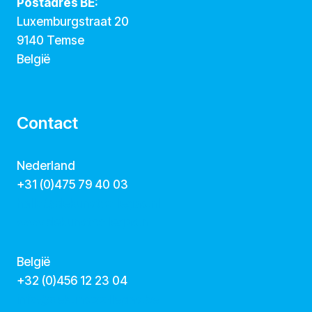
Postadres BE:
Luxemburgstraat 20
9140 Temse
België
Contact
Nederland
+31 (0)475 79 40 03
hallo@dekunstcollegas.nl
www.dekunstcollegas.nl
België
‭+32 (0)456 12 23 04‬
info@dekunstcollegas.be