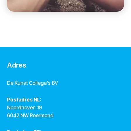
Adres
De Kunst Collega’s BV
Postadres NL:
Noordhoven 19
6042 NW Roermond