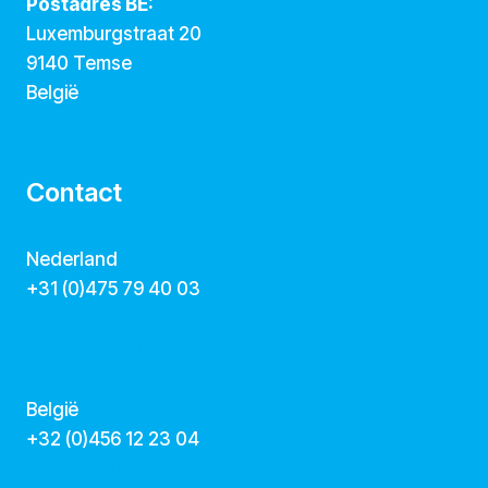
Postadres BE:
Luxemburgstraat 20
9140 Temse
België
Contact
Nederland
+31 (0)475 79 40 03
hallo@dekunstcollegas.nl
www.dekunstcollegas.nl
België
‭+32 (0)456 12 23 04‬
info@dekunstcollegas.be