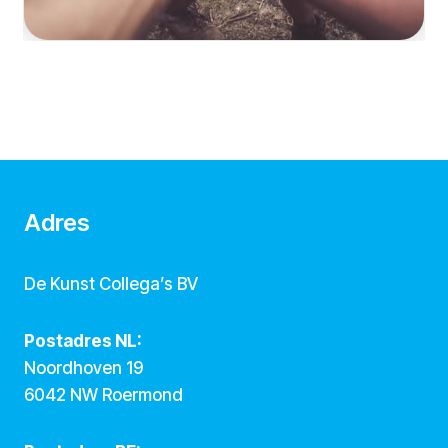
Adres
De Kunst Collega’s BV
Postadres NL:
Noordhoven 19
6042 NW Roermond