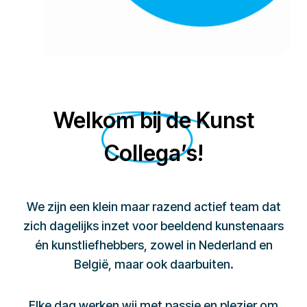
Welkom bij de Kunst
Collega’s!
We zijn een klein maar razend actief team dat
zich dagelijks inzet voor beeldend kunstenaars
én kunstliefhebbers, zowel in Nederland en
België, maar ook daarbuiten.
Elke dag werken wij met passie en plezier om