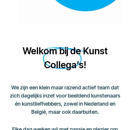
Welkom bij de Kunst
Collega’s!
We zijn een klein maar razend actief team dat
zich dagelijks inzet voor beeldend kunstenaars
én kunstliefhebbers, zowel in Nederland en
België, maar ook daarbuiten.
Elke dag werken wij met passie en plezier om