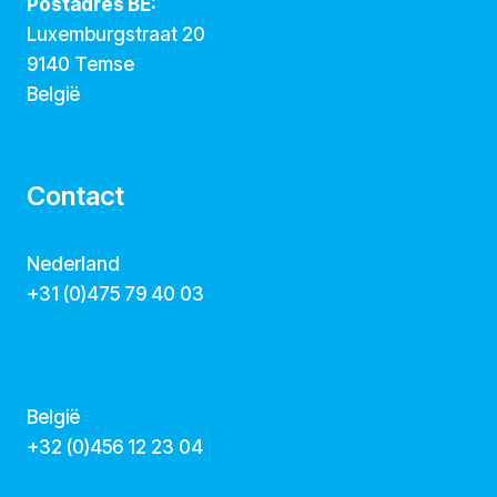
Postadres BE:
Luxemburgstraat 20
9140 Temse
België
Contact
Nederland
+31 (0)475 79 40 03
hallo@dekunstcollegas.nl
www.dekunstcollegas.nl
België
‭+32 (0)456 12 23 04‬
info@dekunstcollegas.be