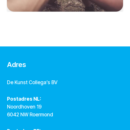
Adres
De Kunst Collega’s BV
Postadres NL:
Noordhoven 19
6042 NW Roermond