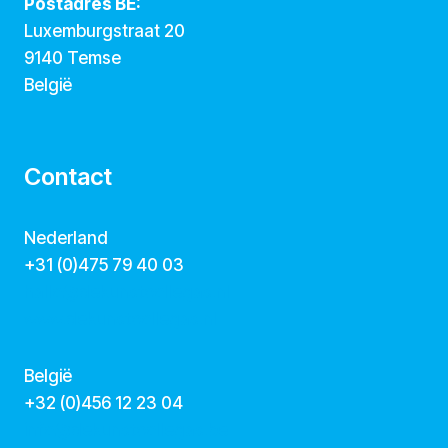
Postadres BE:
Luxemburgstraat 20
9140 Temse
België
Contact
Nederland
+31 (0)475 79 40 03
hallo@dekunstcollegas.nl
www.dekunstcollegas.nl
België
‭+32 (0)456 12 23 04‬
info@dekunstcollegas.be