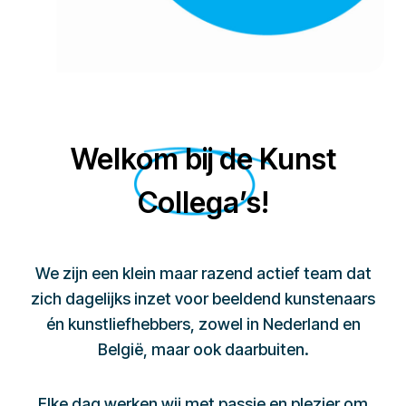
Welkom bij de Kunst
Collega’s!
We zijn een klein maar razend actief team dat
zich dagelijks inzet voor beeldend kunstenaars
én kunstliefhebbers, zowel in Nederland en
België, maar ook daarbuiten.
Elke dag werken wij met passie en plezier om