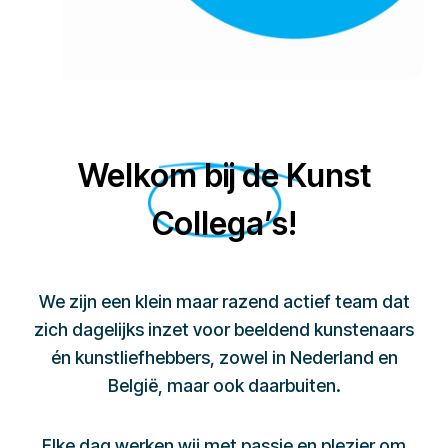
Welkom bij de Kunst
Collega’s!
We zijn een klein maar razend actief team dat
zich dagelijks inzet voor beeldend kunstenaars
én kunstliefhebbers, zowel in Nederland en
België, maar ook daarbuiten.
Elke dag werken wij met passie en plezier om