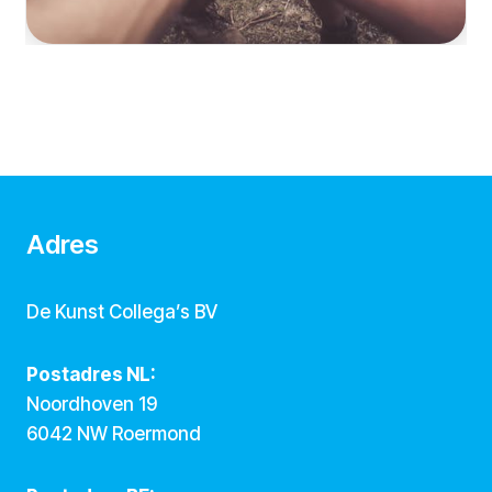
Adres
De Kunst Collega’s BV
Postadres NL:
Noordhoven 19
6042 NW Roermond