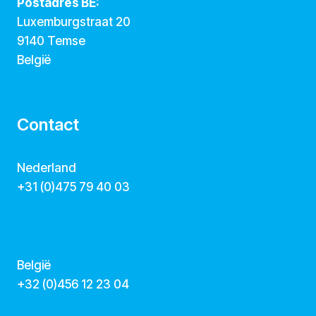
Postadres BE:
Luxemburgstraat 20
9140 Temse
België
Contact
Nederland
+31 (0)475 79 40 03
hallo@dekunstcollegas.nl
www.dekunstcollegas.nl
België
‭+32 (0)456 12 23 04‬
info@dekunstcollegas.be