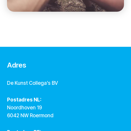
Adres
De Kunst Collega’s BV
Postadres NL:
Noordhoven 19
6042 NW Roermond