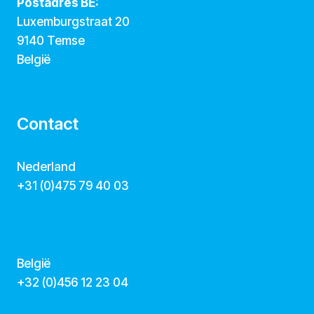
Postadres BE:
Luxemburgstraat 20
9140 Temse
België
Contact
Nederland
+31 (0)475 79 40 03
hallo@dekunstcollegas.nl
www.dekunstcollegas.nl
België
‭+32 (0)456 12 23 04‬
info@dekunstcollegas.be