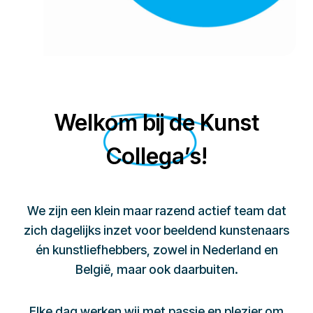
Welkom bij de Kunst
Collega’s!
We zijn een klein maar razend actief team dat
zich dagelijks inzet voor beeldend kunstenaars
én kunstliefhebbers, zowel in Nederland en
België, maar ook daarbuiten.
Elke dag werken wij met passie en plezier om