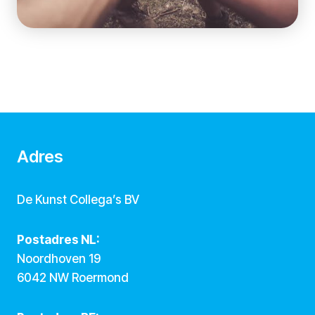
Adres
De Kunst Collega’s BV
Postadres NL:
Noordhoven 19
6042 NW Roermond