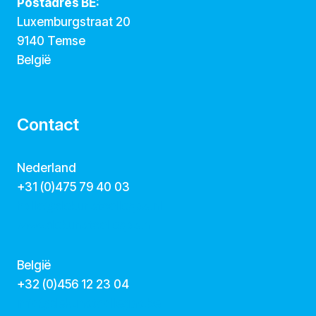
Postadres BE:
Luxemburgstraat 20
9140 Temse
België
Contact
Nederland
+31 (0)475 79 40 03
hallo@dekunstcollegas.nl
www.dekunstcollegas.nl
België
‭+32 (0)456 12 23 04‬
info@dekunstcollegas.be