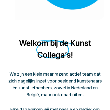
Welkom bij de Kunst
Collega’s!
We zijn een klein maar razend actief team dat
zich dagelijks inzet voor beeldend kunstenaars
én kunstliefhebbers, zowel in Nederland en
België, maar ook daarbuiten.
Elke dag werken wij met passie en plezier om