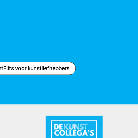
tFlits voor kunstliefhebbers