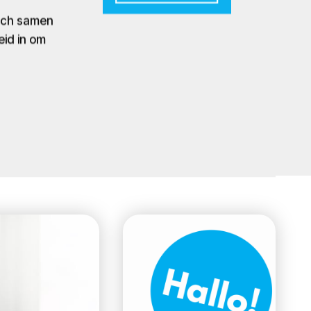
zich samen
eid in om