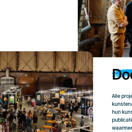
Doe
Alle pro
kunstena
hun kuns
publicat
waarmee 