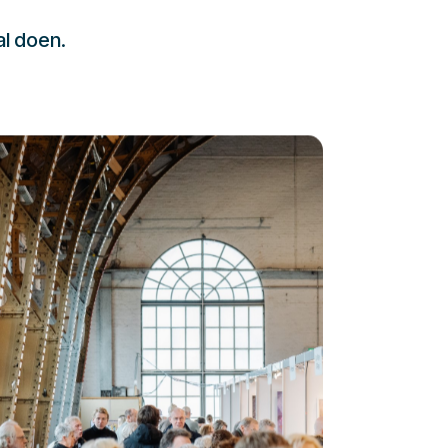
al doen.
232323