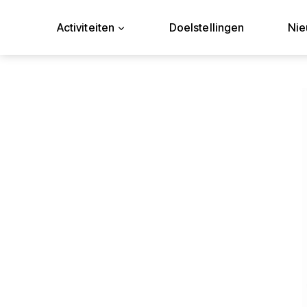
Doorgaan
naar
Activiteiten
Doelstellingen
Ni
inhoud