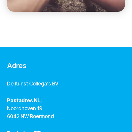
Adres
De Kunst Collega’s BV
Postadres NL:
Noordhoven 19
6042 NW Roermond