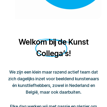
Welkom bij de Kunst
Collega’s!
We zijn een klein maar razend actief team dat
zich dagelijks inzet voor beeldend kunstenaars
én kunstliefhebbers, zowel in Nederland en
België, maar ook daarbuiten.
Elke dag werken wij met passie en plezier om