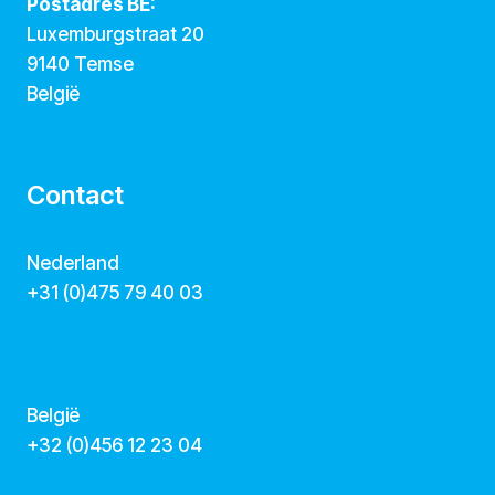
Postadres BE:
Luxemburgstraat 20
9140 Temse
België
Contact
Nederland
+31 (0)475 79 40 03
hallo@dekunstcollegas.nl
www.dekunstcollegas.nl
België
‭+32 (0)456 12 23 04‬
info@dekunstcollegas.be