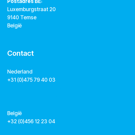
Postadres BE:
Luxemburgstraat 20
9140 Temse
België
Contact
Nederland
+31 (0)475 79 40 03
hallo@dekunstcollegas.nl
www.dekunstcollegas.nl
België
‭+32 (0)456 12 23 04‬
info@dekunstcollegas.be