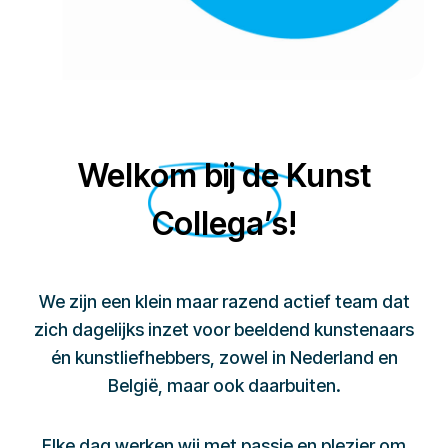
Welkom bij de Kunst
Collega’s!
We zijn een klein maar razend actief team dat
zich dagelijks inzet voor beeldend kunstenaars
én kunstliefhebbers, zowel in Nederland en
België, maar ook daarbuiten.
Elke dag werken wij met passie en plezier om