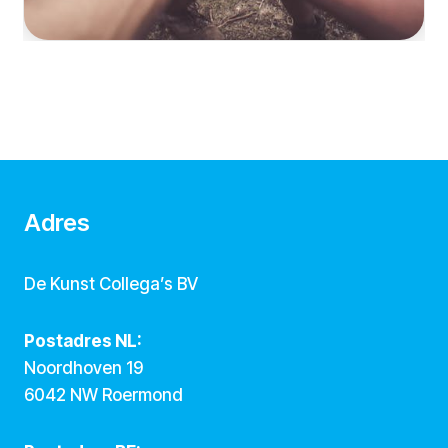
Adres
De Kunst Collega’s BV
Postadres NL:
Noordhoven 19
6042 NW Roermond