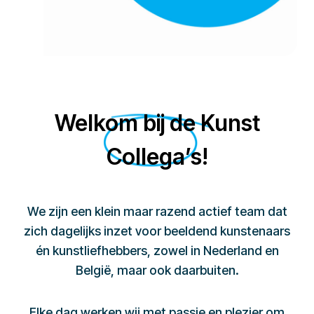
Welkom bij de Kunst
Collega’s!
We zijn een klein maar razend actief team dat
zich dagelijks inzet voor beeldend kunstenaars
én kunstliefhebbers, zowel in Nederland en
België, maar ook daarbuiten.
Elke dag werken wij met passie en plezier om