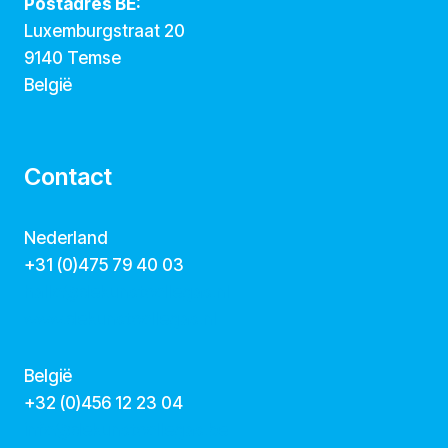
Postadres BE:
Luxemburgstraat 20
9140 Temse
België
Contact
Nederland
+31 (0)475 79 40 03
hallo@dekunstcollegas.nl
www.dekunstcollegas.nl
België
‭+32 (0)456 12 23 04‬
info@dekunstcollegas.be