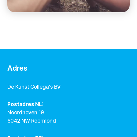
Adres
De Kunst Collega’s BV
Postadres NL:
Noordhoven 19
6042 NW Roermond