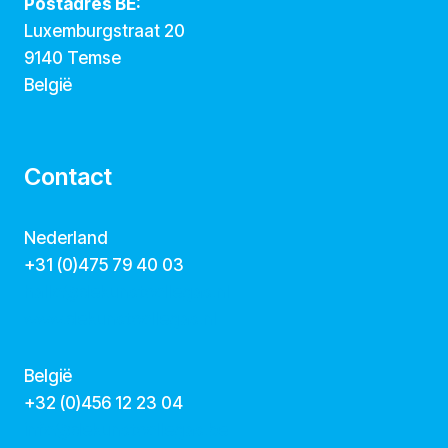
Postadres BE:
Luxemburgstraat 20
9140 Temse
België
Contact
Nederland
+31 (0)475 79 40 03
hallo@dekunstcollegas.nl
www.dekunstcollegas.nl
België
‭+32 (0)456 12 23 04‬
info@dekunstcollegas.be