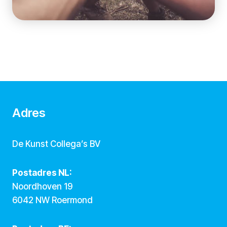
Adres
De Kunst Collega’s BV
Postadres NL:
Noordhoven 19
6042 NW Roermond