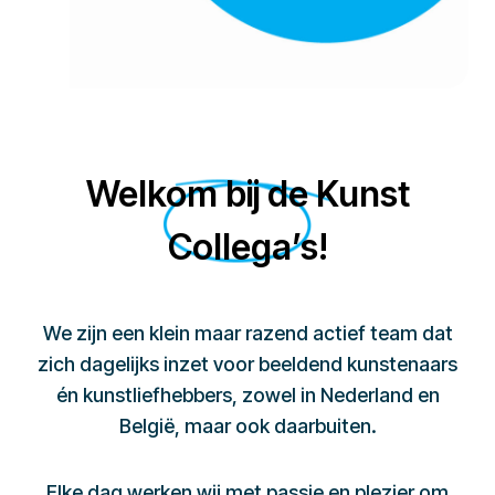
Welkom bij de Kunst
Collega’s!
We zijn een klein maar razend actief team dat
zich dagelijks inzet voor beeldend kunstenaars
én kunstliefhebbers, zowel in Nederland en
België, maar ook daarbuiten.
Elke dag werken wij met passie en plezier om